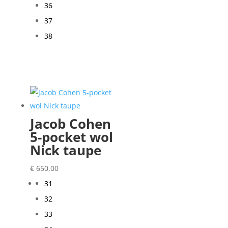
36
37
38
Jacob Cohen
5-pocket wol
Nick taupe
€
650,00
31
32
33