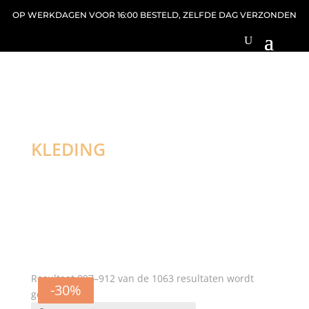
OP WERKDAGEN VOOR 16:00 BESTELD, ZELFDE DAG VERZONDEN
KLEDING
Resultaat 897–912 van de 1063 resultaten wordt
-30%
-30%
-30%
-30%
-30%
-30%
-30%
Gesorteerd
getoond