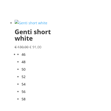
Genti short
white
Oorspronkelijke
Huidige
€
130,00
€
91,00
prijs
prijs
46
was:
is:
48
€ 130,00.
€ 91,00.
50
52
54
56
58