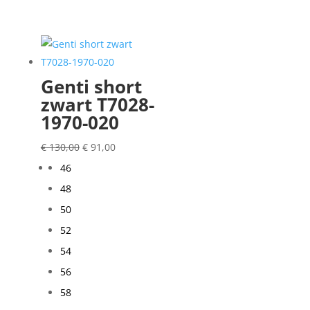
Genti short
zwart T7028-
1970-020
Oorspronkelijke
Huidige
€
130,00
€
91,00
prijs
prijs
46
was:
is:
48
€ 130,00.
€ 91,00.
50
52
54
56
58