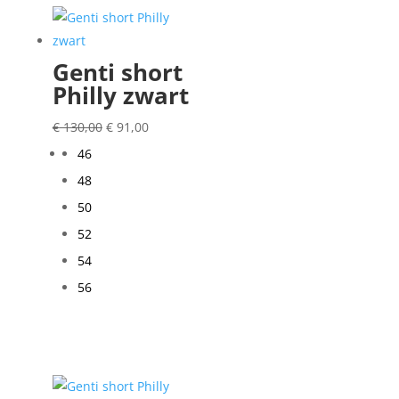
Genti short
Philly zwart
Oorspronkelijke
Huidige
€
130,00
€
91,00
prijs
prijs
46
was:
is:
48
€ 130,00.
€ 91,00.
50
52
54
56