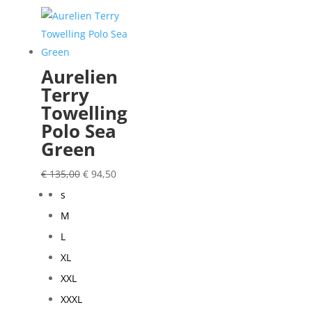
Aurelien
Terry
Towelling
Polo Sea
Green
Oorspronkelijke
Huidige
€
135,00
€
94,50
prijs
prijs
s
was:
is:
M
€ 135,00.
€ 94,50.
L
XL
XXL
XXXL