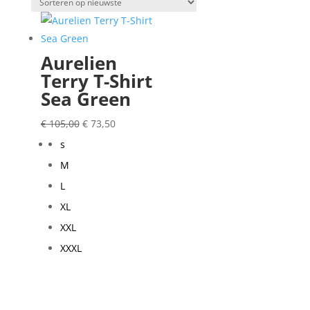
op
nieuwste
Aurelien
Terry T-Shirt
Sea Green
Oorspronkelijke
Huidige
€
105,00
€
73,50
prijs
prijs
s
was:
is:
M
€ 105,00.
€ 73,50.
L
XL
XXL
XXXL