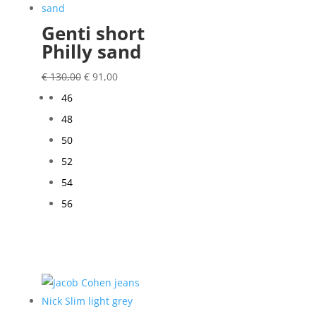
Genti short
Philly sand
Oorspronkelijke
Huidige
€
130,00
€
91,00
prijs
prijs
46
was:
is:
48
€ 130,00.
€ 91,00.
50
52
54
56