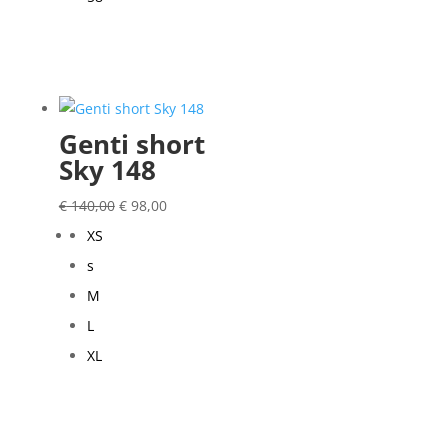
Genti short
Sky 148
Oorspronkelijke
Huidige
€
140,00
€
98,00
prijs
prijs
XS
was:
is:
s
€ 140,00.
€ 98,00.
M
L
XL