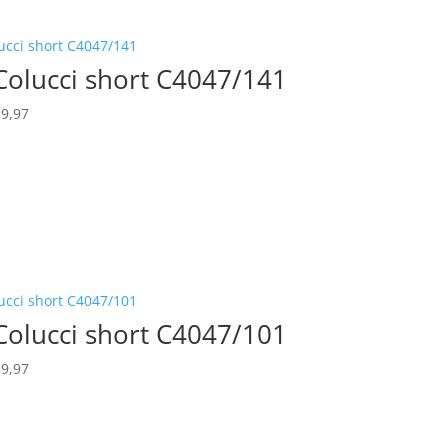
Colucci short C4047/141
rspronkelijke
Huidige
9,97
js
prijs
s:
is:
119,95.
€ 59,97.
Colucci short C4047/101
rspronkelijke
Huidige
9,97
js
prijs
s:
is:
119,95.
€ 59,97.