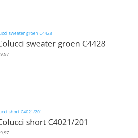
Colucci sweater groen C4428
rspronkelijke
Huidige
9,97
js
prijs
s:
is:
139,95.
€ 69,97.
Colucci short C4021/201
rspronkelijke
Huidige
9,97