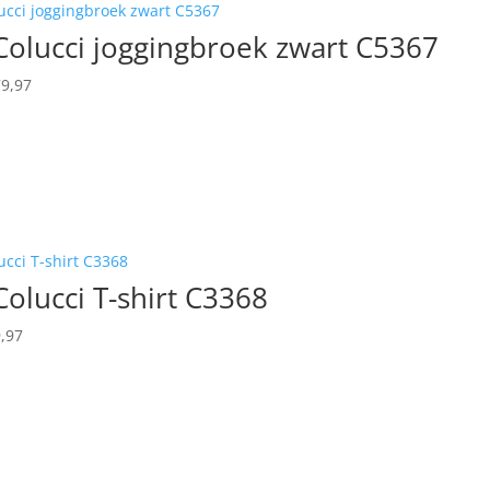
Colucci joggingbroek zwart C5367
rspronkelijke
Huidige
9,97
js
prijs
s:
is:
159,95.
€ 79,97.
Colucci T-shirt C3368
spronkelijke
Huidige
,97
s
prijs
:
is:
,95.
€ 49,97.