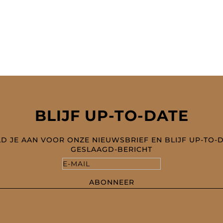
js
prijs
s:
is:
119,95.
€ 59,97.
BLIJF UP-TO-DATE
D JE AAN VOOR ONZE NIEUWSBRIEF EN BLIJF UP-TO-
GESLAAGD-BERICHT
ABONNEER