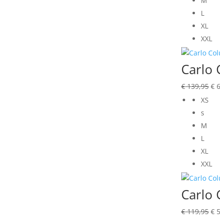
M
L
XL
XXL
Carlo 
Oo
€
139,95
€
6
pri
XS
wa
s
€ 
M
L
XL
XXL
Carlo 
Oo
€
119,95
€
5