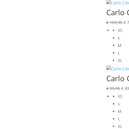
Carlo 
Oo
€
159,95
€
7
pri
XS
wa
s
€ 
M
L
XL
Carlo 
Oor
€
99,95
€
49
prij
XS
was
s
€ 99
M
L
XL