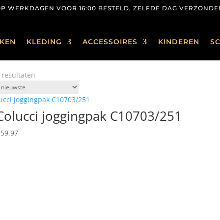
OP WERKDAGEN VOOR 16:00 BESTELD, ZELFDE DAG VERZONDE
KEN
KLEDING
ACCESSOIRES
KINDEREN
S
Gesorteerd
7 resultaten
op
nieuwste
Colucci joggingpak C10703/251
rspronkelijke
Huidige
59,97
js
prijs
s:
is:
319,95.
€ 159,97.