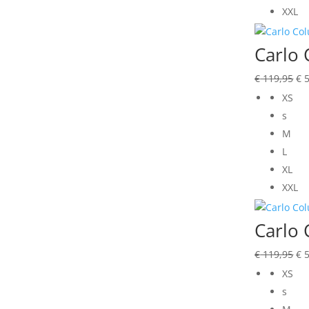
XXL
Carlo 
Oo
€
119,95
€
5
pri
XS
wa
s
€ 
M
L
XL
XXL
Carlo 
Oo
€
119,95
€
5
pri
XS
wa
s
€ 