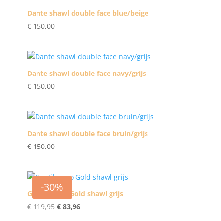
Dante shawl double face blue/beige
€
150,00
Dante shawl double face navy/grijs
€
150,00
Dante shawl double face bruin/grijs
€
150,00
-30%
Gentiluomo Gold shawl grijs
Oorspronkelijke
Huidige
€
119,95
€
83,96
prijs
prijs