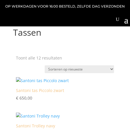
OP WERKDAGEN VOOR 16:00 BESTELD, ZELFDE DAG VERZONDEN
Home
/
Accessoires
/ Tassen
Tassen
Gesorteerd
Toont alle 12 resultaten
op
nieuwste
Santoni tas Piccolo zwart
€
650,00
Santoni Trolley navy