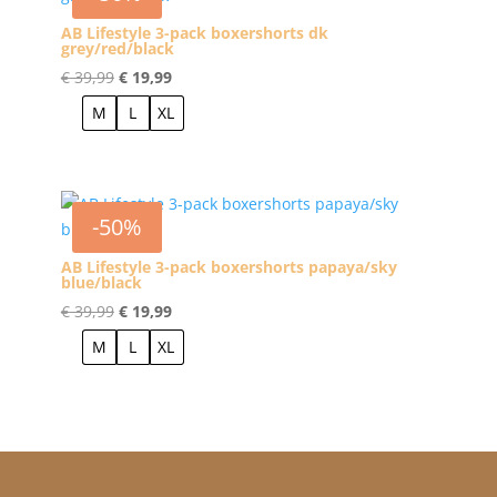
AB Lifestyle 3-pack boxershorts dk
grey/red/black
Oorspronkelijke
Huidige
€
39,99
€
19,99
prijs
prijs
M
L
XL
was:
is:
€ 39,99.
€ 19,99.
-50%
AB Lifestyle 3-pack boxershorts papaya/sky
blue/black
Oorspronkelijke
Huidige
€
39,99
€
19,99
prijs
prijs
M
L
XL
was:
is:
€ 39,99.
€ 19,99.