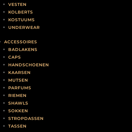
OP W
VESTEN
KOLBERTS
KOSTUUMS
UNDERWEAR
KORENSTRAAT 132, 7311 LP
ACCESSOIRES
APELDOORN, THE NETHERLANDS.
BADLAKENS
CAPS
TELEFOON: +31 55 52 21 351
HANDSCHOENEN
KAARSEN
EMAIL: INFO@TEMPELMAN-EXCLUSIVE.NL
MUTSEN
PARFUMS
RIEMEN
SHAWLS
SOKKEN
STROPDASSEN
TASSEN