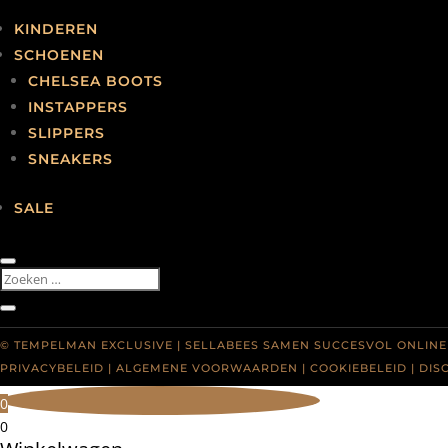
KINDEREN
SCHOENEN
CHELSEA BOOTS
INSTAPPERS
SLIPPERS
RETOUR
SNEAKERS
MIJN ACCOUNT
SALE
OVER ONS
CONTACT
© TEMPELMAN EXCLUSIVE |
SELLABEES SAMEN SUCCESVOL ONLINE
PRIVACYBELEID
|
ALGEMENE VOORWAARDEN
|
COOKIEBELEID
|
DIS
0
0