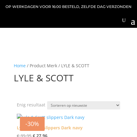
OP WERKDAGEN VOOR 16:00 BESTELD, ZELFDE DAG VERZONDEN
Home
/ Product Merk / LYLE & SCOTT
LYLE & SCOTT
Enig resultaat
-30%
Lyle & Scott slippers Dark navy
Oorspronkelijke
Huidige
€
39,95
€
27,96