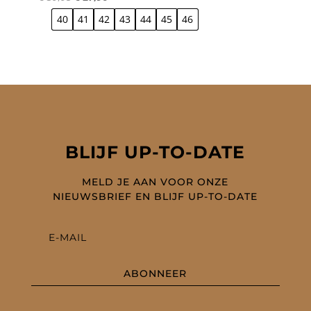
prijs
prijs
40
41
42
43
44
45
46
was:
is:
€ 39,95.
€ 27,96.
BLIJF UP-TO-DATE
MELD JE AAN VOOR ONZE
NIEUWSBRIEF EN BLIJF UP-TO-DATE
ABONNEER