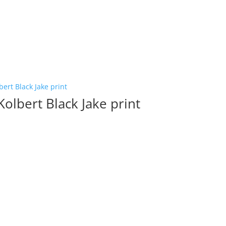
s:
is:
230,00.
€ 161,00.
Kolbert Black Jake print