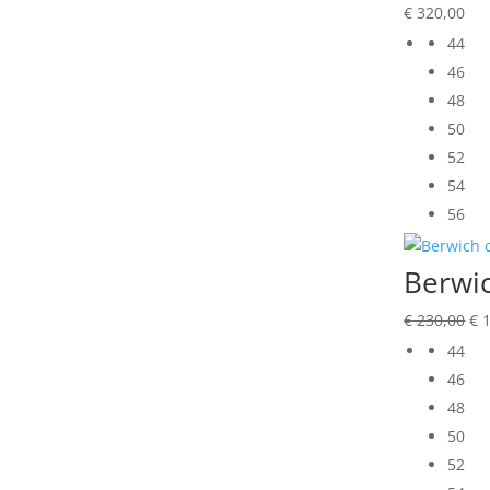
€
320,00
44
46
48
50
52
54
56
Berwic
Oo
€
230,00
€
1
pri
44
wa
46
€ 
48
50
52