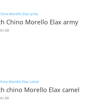
h Chino Morello Elax army
rspronkelijke
Huidige
61,00
js
prijs
s:
is:
230,00.
€ 161,00.
h chino Morello Elax camel
rspronkelijke
Huidige
61,00
js
prijs