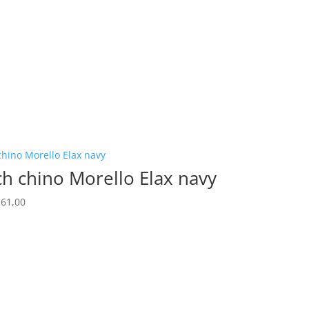
h chino Morello Elax navy
rspronkelijke
Huidige
61,00
js
prijs
s:
is:
230,00.
€ 161,00.