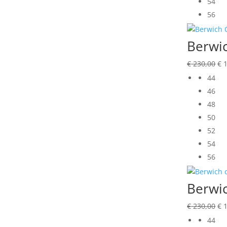
54
56
Berwic
Oo
€
230,00
€
1
pri
44
wa
46
€ 
48
50
52
54
56
Berwic
Oo
€
230,00
€
1
pri
44