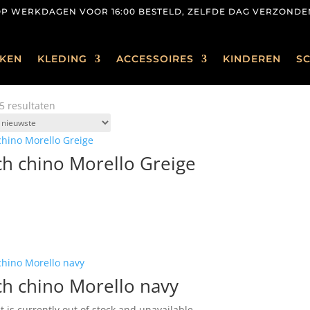
OP WERKDAGEN VOOR 16:00 BESTELD, ZELFDE DAG VERZONDE
KEN
KLEDING
ACCESSOIRES
KINDEREN
S
Gesorteerd
15 resultaten
op
nieuwste
h chino Morello Greige
h chino Morello navy
t is currently out of stock and unavailable.