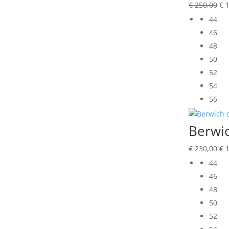
Oo
€
250,00
€
1
pri
44
wa
46
€ 
48
50
52
54
56
Berwic
Oo
€
230,00
€
1
pri
44
wa
46
€ 
48
50
52