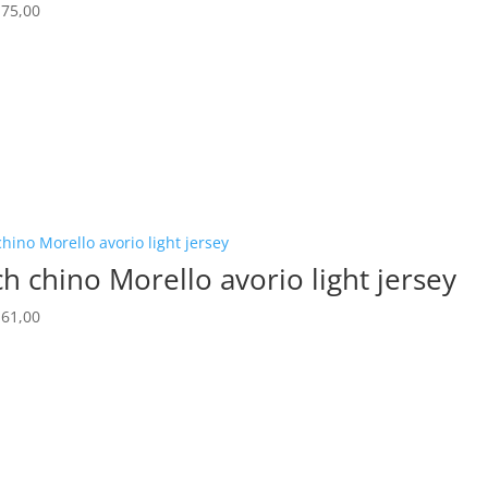
rspronkelijke
Huidige
75,00
js
prijs
s:
is:
250,00.
€ 175,00.
h chino Morello avorio light jersey
rspronkelijke
Huidige
61,00
js
prijs
s:
is:
230,00.
€ 161,00.