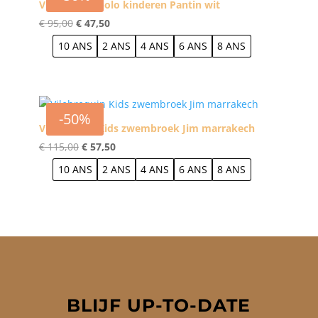
Vilebrequin polo kinderen Pantin wit
Oorspronkelijke
Huidige
€
95,00
€
47,50
prijs
prijs
10 ANS
2 ANS
4 ANS
6 ANS
8 ANS
was:
is:
€ 95,00.
€ 47,50.
-50%
Vilebrequin Kids zwembroek Jim marrakech
Oorspronkelijke
Huidige
€
115,00
€
57,50
prijs
prijs
10 ANS
2 ANS
4 ANS
6 ANS
8 ANS
was:
is:
€ 115,00.
€ 57,50.
BLIJF UP-TO-DATE