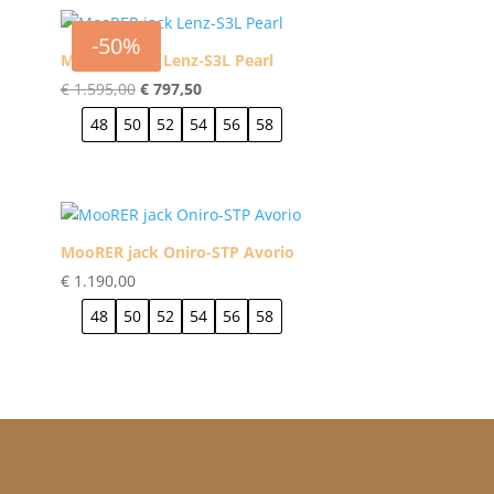
-50%
MooRER jack Lenz-S3L Pearl
Oorspronkelijke
Huidige
€
1.595,00
€
797,50
prijs
prijs
48
50
52
54
56
58
was:
is:
€ 1.595,00.
€ 797,50.
MooRER jack Oniro-STP Avorio
€
1.190,00
48
50
52
54
56
58