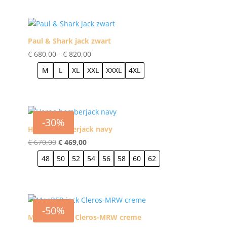
Paul & Shark jack zwart
Prijsklasse:
€
680,00
-
€
820,00
€ 680,00
M
L
XL
XXL
XXXL
4XL
tot
€ 820,00
-30%
Herno bomberjack navy
Oorspronkelijke
Huidige
€
670,00
€
469,00
prijs
prijs
48
50
52
54
56
58
60
62
was:
is:
€ 670,00.
€ 469,00.
-50%
MooRER jack Cleros-MRW creme