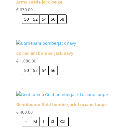
Arma suede jack beige
€
630,00
50
52
54
56
58
Corneliani bomberjack navy
€
1.080,00
50
52
54
56
Gentiluomo Gold bomberjack Luciano taupe
€
400,00
s
M
L
XL
XXL