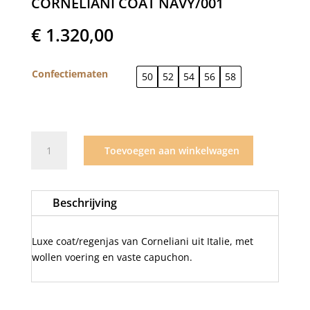
CORNELIANI COAT NAVY/001
€
1.320,00
Confectiematen
50
52
54
56
58
Corneliani
Toevoegen aan winkelwagen
Coat
navy/001
aantal
Beschrijving
Luxe coat/regenjas van Corneliani uit Italie, met
wollen voering en vaste capuchon.