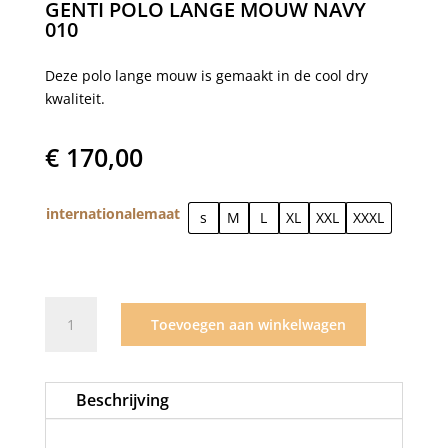
GENTI POLO LANGE MOUW NAVY
010
Deze polo lange mouw is gemaakt in de cool dry
kwaliteit.
€
170,00
internationalemaat
s
M
L
XL
XXL
XXXL
Genti
Toevoegen aan winkelwagen
polo
lange
mouw
Beschrijving
navy
010
aantal