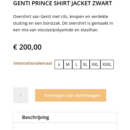
GENTI PRINCE SHIRT JACKET ZWART
Overshirt van Genti met rits, knopen en verdekte
sluiting en een borstzak. Dit overshirt is gemaakt in
een mix van viscose/polyamide en elasthan.
€
200,00
internationalemaat
s
M
L
XL
XXL
XXXL
Genti
Toevoegen aan winkelwagen
Prince
shirt
jacket
Beschrijving
zwart
aantal