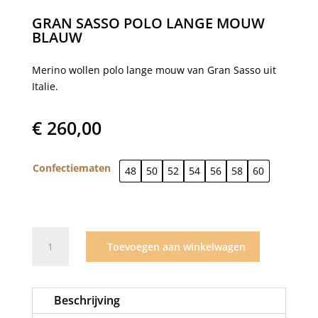
GRAN SASSO POLO LANGE MOUW
BLAUW
Merino wollen polo lange mouw van Gran Sasso uit
Italie.
€
260,00
Confectiematen
48
50
52
54
56
58
60
Gran
Toevoegen aan winkelwagen
Sasso
polo
lange
Beschrijving
mouw
blauw