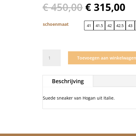
Oorspronk
Hu
€
450,00
€
315,00
prijs
pr
was:
is:
€ 450,00.
€ 
schoenmaat
41
41.5
42
42.5
43
Hogan
Toevoegen aan winkelwage
sneaker
suede
lichtbruin
Beschrijving
hyperlight
aantal
Suede sneaker van Hogan uit Italie.