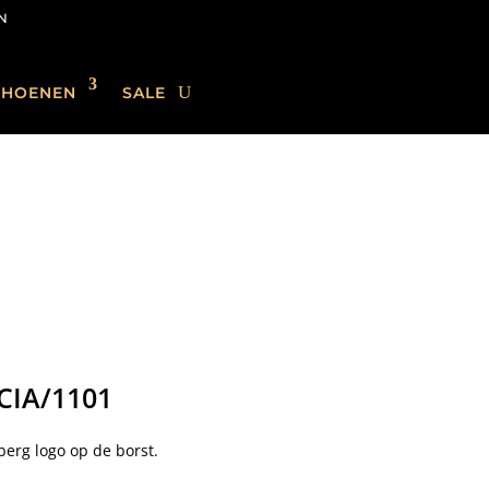
N
CHOENEN
SALE
CIA/1101
berg logo op de borst.