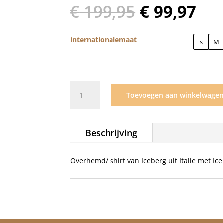
Oorspronk
Hui
€
199,95
€
99,97
prijs
pri
was:
is:
€ 199,95.
€ 9
internationalemaat
s
M
Iceberg
Toevoegen aan winkelwage
shirt
wit
Camicia/1101
Beschrijving
aantal
Overhemd/ shirt van Iceberg uit Italie met Ice