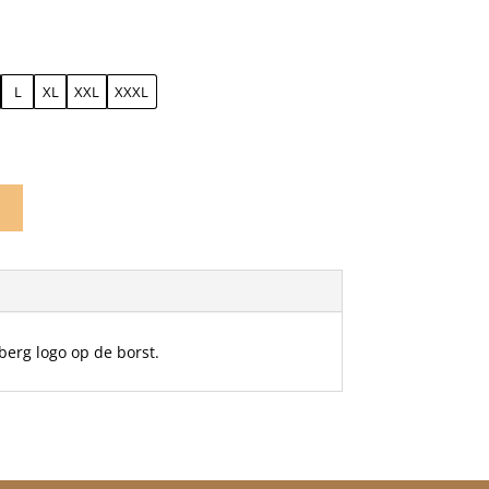
elijke
dige
js
9,97.
L
XL
XXL
XXXL
n
berg logo op de borst.