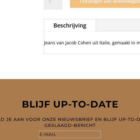
Toevoegen aan winkelwage
Cohen
Jeans
Nick
Beschrijving
Slim
X75
aantal
Jeans van Jacob Cohen uit Italie, gemaakt in 
BLIJF UP-TO-DATE
D JE AAN VOOR ONZE NIEUWSBRIEF EN BLIJF UP-TO-
GESLAAGD-BERICHT