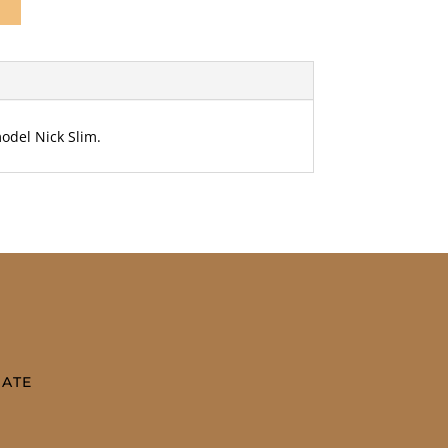
n
model Nick Slim.
DATE