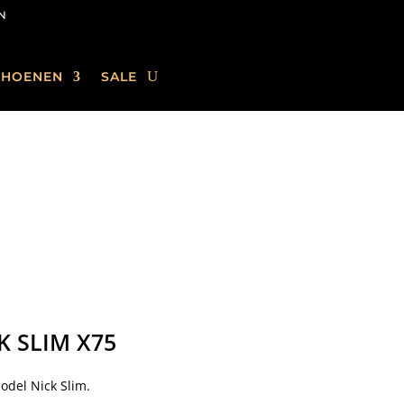
N
CHOENEN
SALE
K SLIM X75
odel Nick Slim.