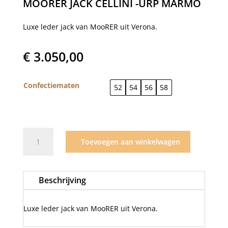
MOORER JACK CELLINI -URP MARMO
Luxe leder jack van MooRER uit Verona.
€
3.050,00
Confectiematen
52
54
56
58
MooRER
Toevoegen aan winkelwagen
jack
Cellini
-
Beschrijving
URP
Marmo
aantal
Luxe leder jack van MooRER uit Verona.