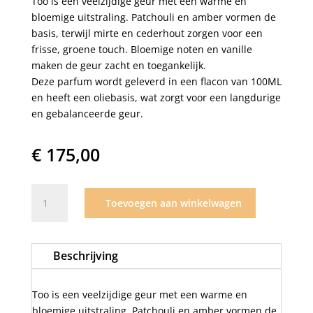
Too is een veelzijdige geur met een warme en
bloemige uitstraling. Patchouli en amber vormen de
basis, terwijl mirte en cederhout zorgen voor een
frisse, groene touch. Bloemige noten en vanille
maken de geur zacht en toegankelijk.
Deze parfum wordt geleverd in een flacon van 100ML
en heeft een oliebasis, wat zorgt voor een langdurige
en gebalanceerde geur.
€
175,00
Morph
Toevoegen aan winkelwagen
parfum
TOO
aantal
Beschrijving
Too is een veelzijdige geur met een warme en
bloemige uitstraling. Patchouli en amber vormen de