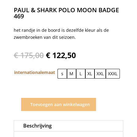
PAUL & SHARK POLO MOON BADGE
469
het randje in de boord is dezelfde kleur als de
zwembroeken van dit seizoen.
Oorspronkelijke
Huidige
€
175,00
€
122,50
prijs
prijs
was:
is:
internationalemaat
€ 175,00.
s
M
€ 122,50.
L
XL
XXL
XXXL
Toevoegen aan winkelwagen
Paul
&
Shark
Beschrijving
polo
moon