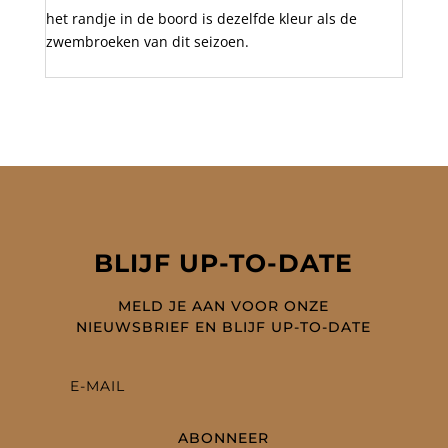
het randje in de boord is dezelfde kleur als de
badge
zwembroeken van dit seizoen.
469
aantal
BLIJF UP-TO-DATE
MELD JE AAN VOOR ONZE
NIEUWSBRIEF EN BLIJF UP-TO-DATE
ABONNEER