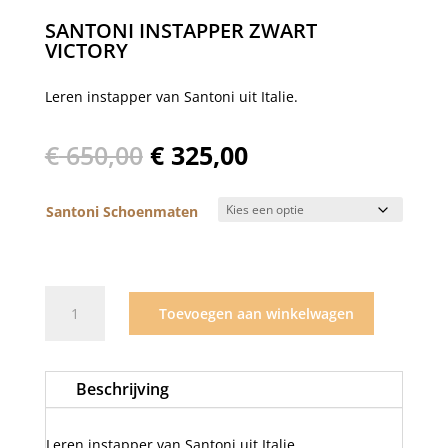
SANTONI INSTAPPER ZWART
VICTORY
Leren instapper van Santoni uit Italie.
Oorspronkelijke
Huidige
€
650,00
€
325,00
prijs
prijs
was:
is:
Santoni Schoenmaten
€ 650,00.
€ 325,00.
Santoni
Toevoegen aan winkelwagen
instapper
zwart
Victory
Beschrijving
aantal
Leren instapper van Santoni uit Italie.