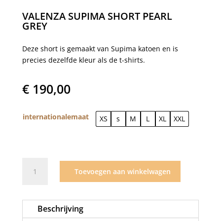
VALENZA SUPIMA SHORT PEARL
GREY
Deze short is gemaakt van Supima katoen en is
precies dezelfde kleur als de t-shirts.
€
190,00
internationalemaat
XS
s
M
L
XL
XXL
Valenza
Toevoegen aan winkelwagen
Supima
Short
Pearl
Beschrijving
grey
aantal