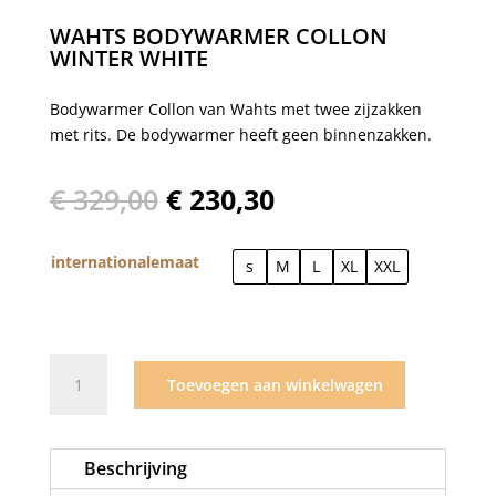
WAHTS BODYWARMER COLLON
WINTER WHITE
Bodywarmer Collon van Wahts met twee zijzakken
met rits. De bodywarmer heeft geen binnenzakken.
Oorspronkelijke
Huidige
€
329,00
€
230,30
prijs
prijs
was:
is:
internationalemaat
€ 329,00.
s
€ 230,30.
M
L
XL
XXL
Wahts
Toevoegen aan winkelwagen
bodywarmer
Collon
winter
Beschrijving
white
aantal