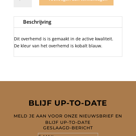
Active
bleu
stripe
Beschrijving
aantal
Dit overhemd is is gemaakt in de active kwaliteit.
De kleur van het overhemd is kobalt blauw.
BLIJF UP-TO-DATE
MELD JE AAN VOOR ONZE NIEUWSBRIEF EN
BLIJF UP-TO-DATE
GESLAAGD-BERICHT