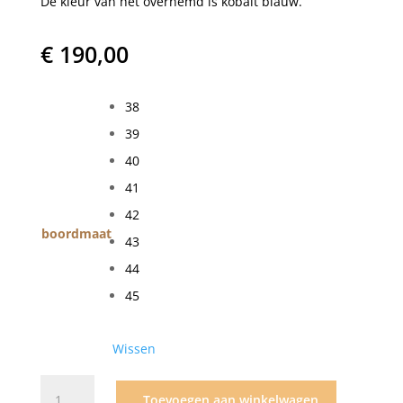
De kleur van het overhemd is kobalt blauw.
€
190,00
38
39
40
41
42
boordmaat
43
44
45
Wissen
Xacus
Toevoegen aan winkelwagen