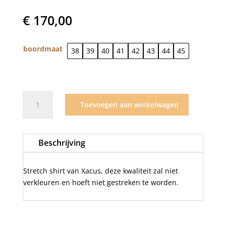
€
170,00
boordmaat
38
39
40
41
42
43
44
45
Xacus
Toevoegen aan winkelwagen
active
grijs/001
aantal
Beschrijving
Stretch shirt van Xacus, deze kwaliteit zal niet
verkleuren en hoeft niet gestreken te worden.