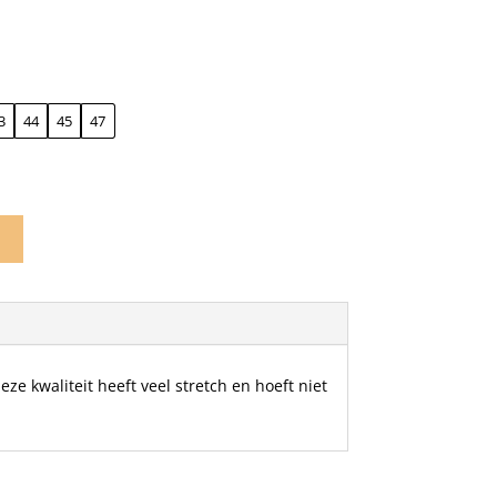
3
44
45
47
n
ze kwaliteit heeft veel stretch en hoeft niet