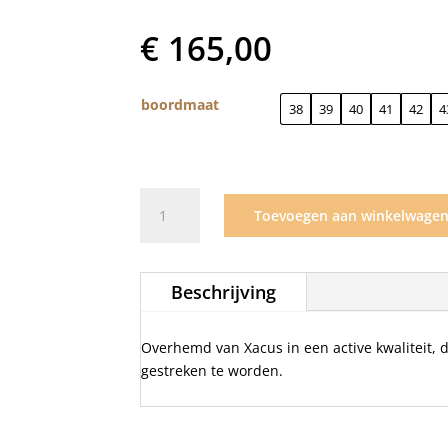
€
165,00
boordmaat
38
39
40
41
42
4
Xacus
Toevoegen aan winkelwage
Active
navy
/004
Beschrijving
aantal
Overhemd van Xacus in een active kwaliteit, de
gestreken te worden.