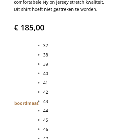
comfortabele Nylon jersey stretch kwaliteit.
Dit shirt hoeft niet gestreken te worden.
€
185,00
37
38
39
40
41
42
43
boordmaat
44
45
46
47