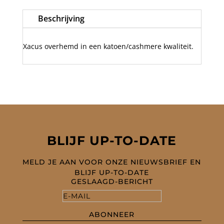
shirt
Beschrijving
beige/002
aantal
Xacus overhemd in een katoen/cashmere kwaliteit.
BLIJF UP-TO-DATE
MELD JE AAN VOOR ONZE NIEUWSBRIEF EN
BLIJF UP-TO-DATE
GESLAAGD-BERICHT
ABONNEER