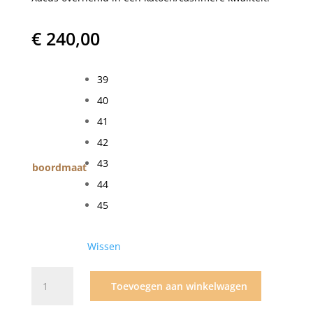
€
240,00
39
40
41
42
43
boordmaat
44
45
Wissen
Xacus
Toevoegen aan winkelwagen
Cotton
cashmere