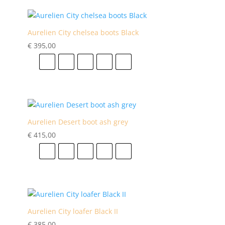
Aurelien City chelsea boots Black
€
395,00
41
42
43
44
45
Aurelien Desert boot ash grey
€
415,00
41
42
43
44
45
Aurelien City loafer Black II
€
385,00