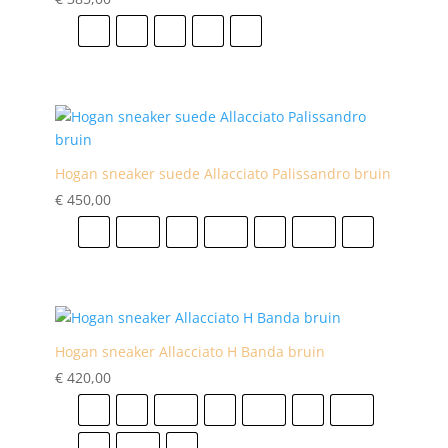
41
42
43
44
45
Hogan sneaker suede Allacciato Palissandro bruin
€
450,00
41
41.5
42
42.5
43
43.5
44
Hogan sneaker Allacciato H Banda bruin
€
420,00
40
41
41.5
42
42.5
43
43.5
44
44.5
45