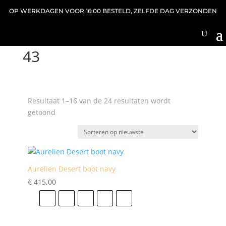
OP WERKDAGEN VOOR 16:00 BESTELD, ZELFDE DAG VERZONDEN
Home
/ Product schoenmaat / 43
43
Resultaat 1–16 van de 24 resultaten wordt
Gesorteerd
getoond
op
nieuwste
Aurelien Desert boot navy
€
415,00
41
42
43
44
45