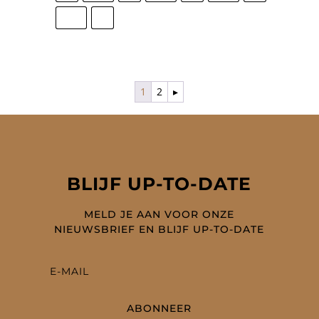
€ 350,00.
€ 245,00.
44.5
45
1
2
▸
BLIJF UP-TO-DATE
MELD JE AAN VOOR ONZE
NIEUWSBRIEF EN BLIJF UP-TO-DATE
ABONNEER