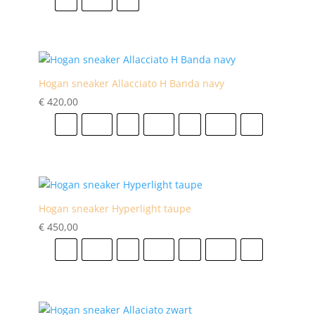
Hogan sneaker Allacciato H Banda navy
€
420,00
41
41.5
42
42.5
43
43.5
44
Hogan sneaker Hyperlight taupe
€
450,00
41
41.5
42
42.5
43
43.5
44