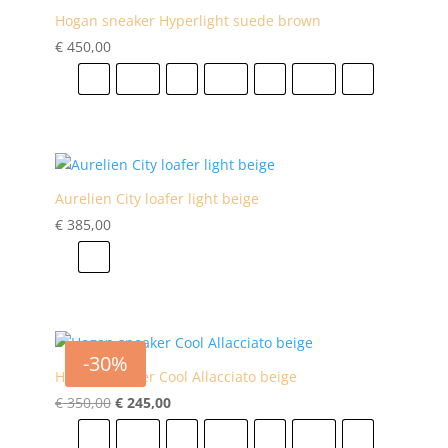
Hogan sneaker Hyperlight suede brown
€
450,00
41
41.5
42
42.5
43
43.5
44
Aurelien City loafer light beige
€
385,00
43
-30%
Hogan sneaker Cool Allacciato beige
Oorspronkelijke
Huidige
€
350,00
€
245,00
prijs
prijs
41
41.5
42
42.5
43
43.5
44
was:
is: