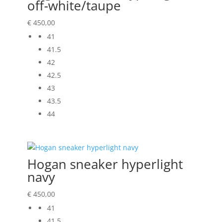
off-white/taupe
€
450,00
41
41.5
42
42.5
43
43.5
44
Hogan sneaker hyperlight
navy
€
450,00
41
41.5