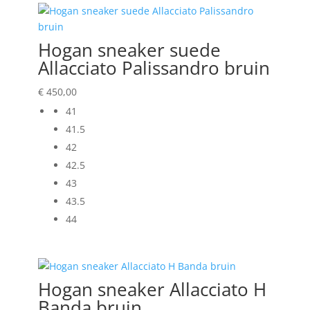
Hogan sneaker suede
Allacciato Palissandro bruin
€
450,00
41
41.5
42
42.5
43
43.5
44
Hogan sneaker Allacciato H
Banda bruin