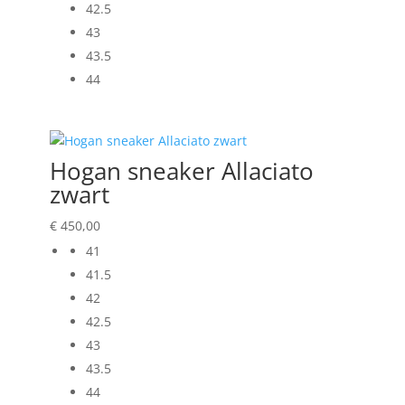
42.5
43
43.5
44
Hogan sneaker Allaciato
zwart
€
450,00
41
41.5
42
42.5
43
43.5
44