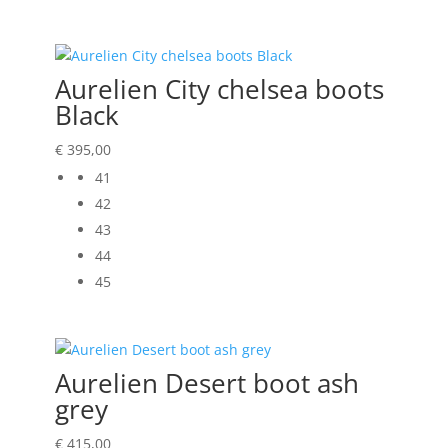
Aurelien City chelsea boots
Black
€
395,00
41
42
43
44
45
Aurelien Desert boot ash
grey
€
415,00