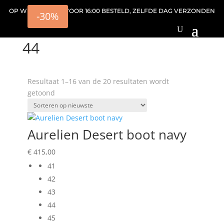
OP WERKDAGEN VOOR 16:00 BESTELD, ZELFDE DAG VERZONDEN
-30%
Home
/ Product schoenmaat / 44
44
Resultaat 1–16 van de 20 resultaten wordt
Gesorteerd
getoond
op
nieuwste
Aurelien Desert boot navy
€
415,00
41
42
43
44
45