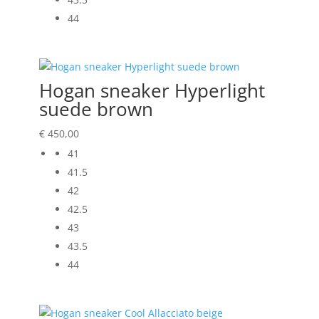
44
Hogan sneaker Hyperlight
suede brown
€
450,00
41
41.5
42
42.5
43
43.5
44