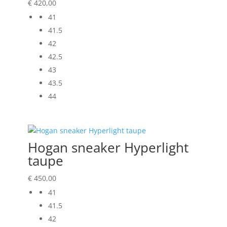
€
420,00
41
41.5
42
42.5
43
43.5
44
Hogan sneaker Hyperlight
taupe
€
450,00
41
41.5
42