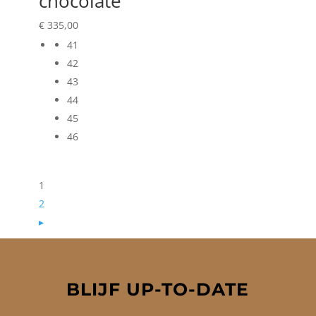
chocolate
€
335,00
41
42
43
44
45
46
1
2
▸
BLIJF UP-TO-DATE