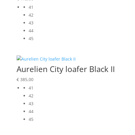
41
42
43
44
45
Aurelien City loafer Black II
€
385,00
41
42
43
44
45