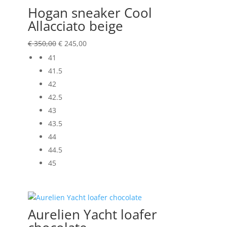
Hogan sneaker Cool
Allacciato beige
Oorspronkelijke
Huidige
€
350,00
€
245,00
prijs
prijs
41
was:
is:
41.5
€ 350,00.
€ 245,00.
42
42.5
43
43.5
44
44.5
45
Aurelien Yacht loafer