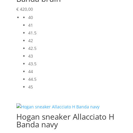
€
420,00
40
41
41.5
42
42.5
43
43.5
44
44.5
45
Hogan sneaker Allacciato H
Banda navy