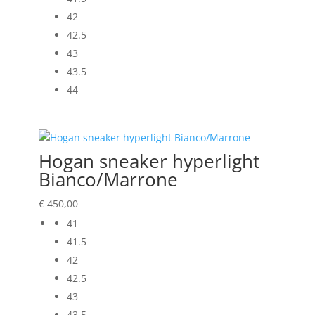
42
42.5
43
43.5
44
Hogan sneaker hyperlight
Bianco/Marrone
€
450,00
41
41.5
42
42.5
43
43.5