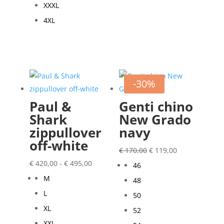
XXXL
4XL
-30%
Paul &
Genti chino
Shark
New Grado
zippullover
navy
off-white
Oorspronkelijke
Huidige
€
170,00
€
119,00
Prijsklasse:
prijs
prijs
€
420,00
-
€
495,00
46
€ 420,00
was:
is:
M
48
tot
€ 170,00.
€ 119,00.
L
50
€ 495,00
XL
52
XXL