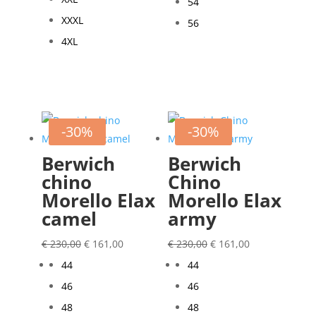
54
XXXL
56
4XL
-30%
-30%
Berwich
Berwich
chino
Chino
Morello Elax
Morello Elax
camel
army
Oorspronkelijke
Huidige
Oorspronkelijke
Huidige
€
230,00
€
161,00
€
230,00
€
161,00
prijs
prijs
prijs
prijs
44
44
was:
is:
was:
is:
46
46
€ 230,00.
€ 161,00.
€ 230,00.
€ 161,00.
48
48