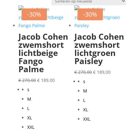
op
nieuwste
-30%
-30%
Jacob Cohen
Jacob Cohen
zwemshort
zwemshort
lichtbeige
lichtgroen
Fango
Paisley
Palme
Oorspronkelijke
Huidige
€
270,00
€
189,00
Oorspronkelijke
Huidige
prijs
prijs
€
270,00
€
189,00
s
prijs
prijs
was:
is:
s
M
was:
is:
€ 270,00.
€ 189,00.
M
L
€ 270,00.
€ 189,00.
L
XL
XL
XXL
XXL