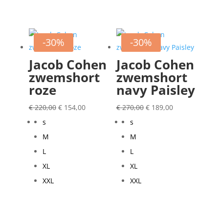
-30%
-30%
Jacob Cohen
Jacob Cohen
zwemshort
zwemshort
roze
navy Paisley
Oorspronkelijke
Huidige
Oorspronkelijke
Huidige
€
220,00
€
154,00
€
270,00
€
189,00
prijs
prijs
prijs
prijs
s
s
was:
is:
was:
is:
M
M
€ 220,00.
€ 154,00.
€ 270,00.
€ 189,00.
L
L
XL
XL
XXL
XXL