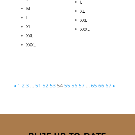
L
was:
is:
M
XL
€ 160,00.
€ 112,00.
L
XXL
XL
XXXL
XXL
XXXL
◂
1
2
3
…
51
52
53
54
55
56
57
…
65
66
67
▸