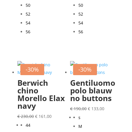
50
50
52
52
54
54
56
56
-30%
-30%
Berwich
Gentiluomo
chino
polo blauw
Morello Elax
no buttons
navy
Oorspronkelijke
Huidige
€
190,00
€
133,00
Oorspronkelijke
Huidige
prijs
prijs
€
230,00
€
161,00
s
prijs
prijs
was:
is:
44
M
was:
is:
€ 190,00.
€ 133,00.