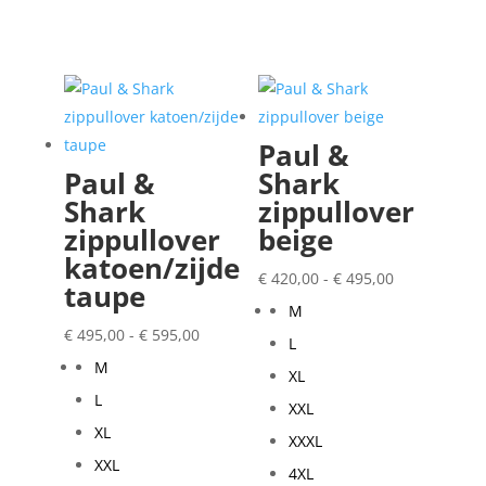
Paul &
Paul &
Shark
Shark
zippullover
zippullover
beige
katoen/zijde
Prijsklasse:
€
420,00
-
€
495,00
taupe
€ 420,00
M
Prijsklasse:
tot
€
495,00
-
€
595,00
L
€ 495,00
€ 495,00
M
XL
tot
L
XXL
€ 595,00
XL
XXXL
XXL
4XL