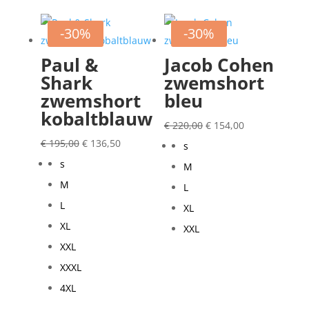
-30%
-30%
Paul &
Jacob Cohen
Shark
zwemshort
zwemshort
bleu
kobaltblauw
Oorspronkelijke
Huidige
€
220,00
€
154,00
Oorspronkelijke
Huidige
prijs
prijs
€
195,00
€
136,50
s
prijs
prijs
was:
is:
s
M
was:
is:
€ 220,00.
€ 154,00.
M
L
€ 195,00.
€ 136,50.
L
XL
XL
XXL
XXL
XXXL
4XL