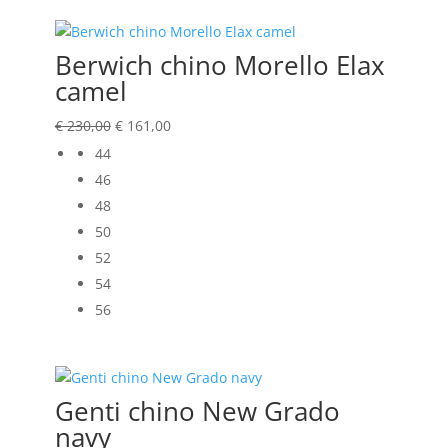
Berwich chino Morello Elax
camel
Oorspronkelijke
Huidige
€
230,00
€
161,00
prijs
prijs
44
was:
is:
46
€ 230,00.
€ 161,00.
48
50
52
54
56
Genti chino New Grado
navy