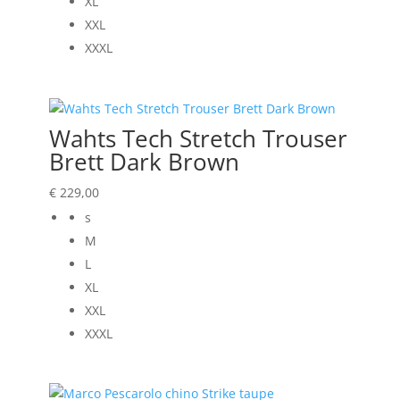
XL
XXL
XXXL
Wahts Tech Stretch Trouser
Brett Dark Brown
€
229,00
s
M
L
XL
XXL
XXXL