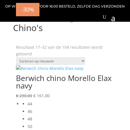
OP WERKDAGEN VOOR 16:00 BESTELD, ZELFDE DAG VERZONDEN
-30%
-30%
-30%
-30%
Home
/
Broeken
/
Chino's
/ Pagina 2
Chino's
Resultaat 17–32 van de 104 resultaten wordt
Gesorteerd
getoond
op
nieuwste
Berwich chino Morello Elax
navy
Oorspronkelijke
Huidige
€
230,00
€
161,00
prijs
prijs
44
was:
is:
46
€ 230,00.
€ 161,00.
48
50