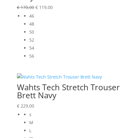
Oorspronkelijke
Huidige
€
170,00
€
119,00
prijs
prijs
46
was:
is:
48
€ 170,00.
€ 119,00.
50
52
54
56
Wahts Tech Stretch Trouser
Brett Navy
€
229,00
s
M
L