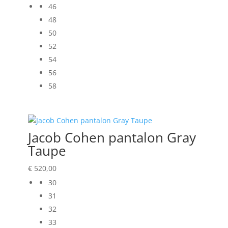
46
48
50
52
54
56
58
Jacob Cohen pantalon Gray
Taupe
€
520,00
30
31
32
33