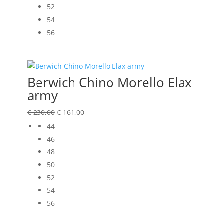
52
54
56
Berwich Chino Morello Elax
army
Oorspronkelijke
Huidige
€
230,00
€
161,00
prijs
prijs
44
was:
is:
46
€ 230,00.
€ 161,00.
48
50
52
54
56