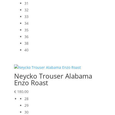
31
32
33
34
35
36
38
40
Neycko Trouser Alabama
Enzo Roast
€
180,00
28
29
30