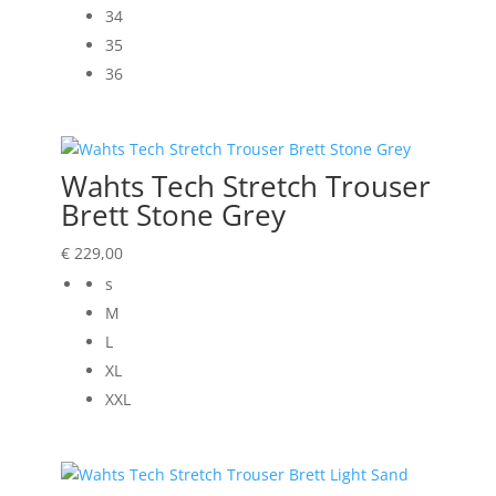
34
35
36
Wahts Tech Stretch Trouser
Brett Stone Grey
€
229,00
s
M
L
XL
XXL