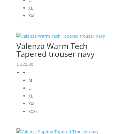
L
XL
XXL
Valenza Warm Tech
Tapered trouser navy
€
320,00
s
M
L
XL
XXL
XXXL