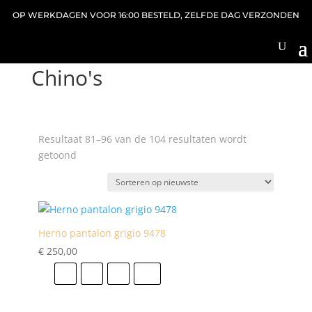
OP WERKDAGEN VOOR 16:00 BESTELD, ZELFDE DAG VERZONDEN
Home
/
Broeken
/
Chino's
/ Pagina 6
Chino's
Resultaat 81–96 van de 104 resultaten wordt
Gesorteerd
getoond
op
nieuwste
Herno pantalon grigio 9478
€
250,00
XS
M
L
XXL