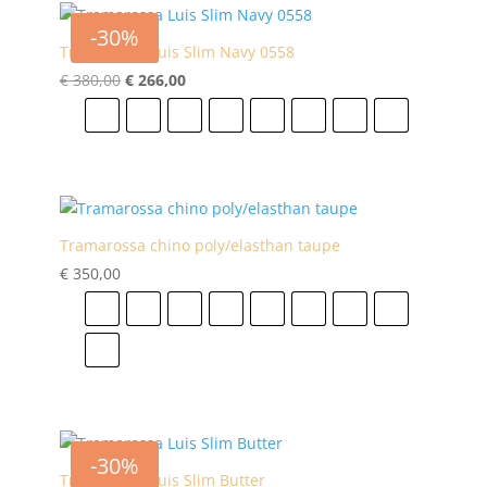
-30%
Tramarossa Luis Slim Navy 0558
Oorspronkelijke
Huidige
€
380,00
€
266,00
prijs
prijs
30
31
32
33
34
35
36
38
was:
is:
€ 380,00.
€ 266,00.
Tramarossa chino poly/elasthan taupe
€
350,00
29
30
31
32
33
34
35
36
38
-30%
Tramarossa Luis Slim Butter