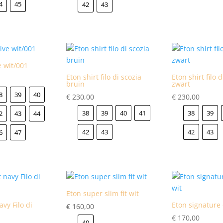
4
45
42
43
e wit/001
Eton shirt filo di scozia
Eton shirt filo 
bruin
zwart
8
39
40
€
230,00
€
230,00
38
39
40
41
38
39
2
43
44
42
43
42
43
6
47
Eton super slim fit wit
avy Filo di
Eton signature 
€
160,00
€
170,00
40