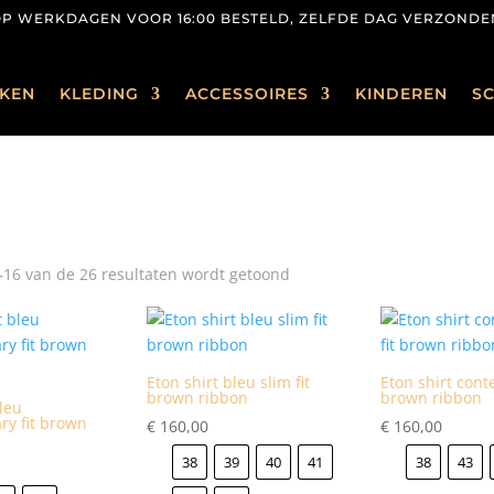
OP WERKDAGEN VOOR 16:00 BESTELD, ZELFDE DAG VERZONDE
KEN
KLEDING
ACCESSOIRES
KINDEREN
S
Gesorteerd
–16 van de 26 resultaten wordt getoond
op
nieuwste
Eton shirt bleu slim fit
Eton shirt cont
brown ribbon
brown ribbon
bleu
ry fit brown
€
160,00
€
160,00
38
39
40
41
38
43