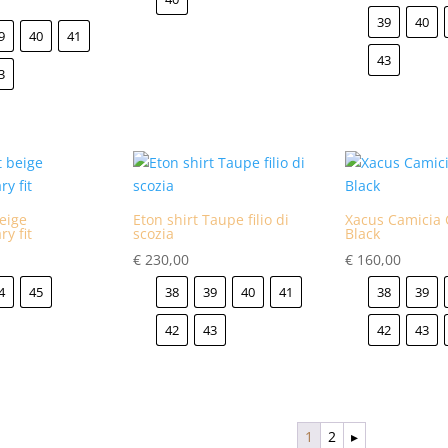
39
40
9
40
41
43
3
beige
Eton shirt Taupe filio di
Xacus Camicia 
y fit
scozia
Black
€
230,00
€
160,00
4
45
38
39
40
41
38
39
42
43
42
43
1
2
▸