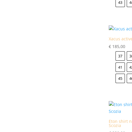
43
4
Xacus activ
€
185,00
37
3
41
4
45
4
Eton shirt n
Scozia