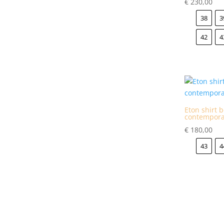
€
230,00
38
3
42
4
Eton shirt 
contemporar
€
180,00
43
4