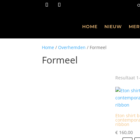
HOME
NIEUW
MER
Home
/
Overhemden
/ Formeel
Formeel
Resultaat 1
Eton shirt 
contempora
ribbon
€
160,00