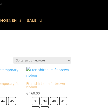
N
CHOENEN
SALE
emporary fit
Eton shirt slim fit brown
ribbon
€
160,00
44
45
38
39
40
41