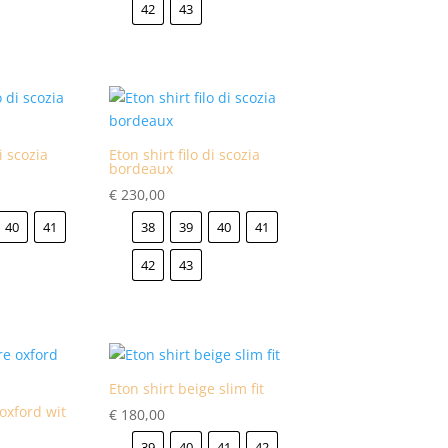
42
43
di scozia
Eton shirt filo di scozia
bordeaux
€
230,00
40
41
38
39
40
41
42
43
Eton shirt beige slim fit
oxford wit
€
180,00
39
40
41
42