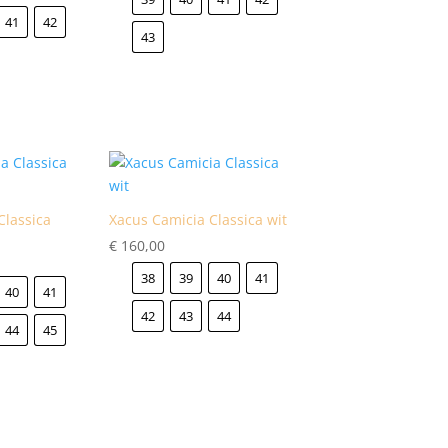
41
42
43
Classica
Xacus Camicia Classica wit
€
160,00
38
39
40
41
40
41
42
43
44
44
45